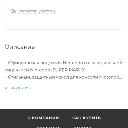
Рассчитать доставку
Описание
• Официальная лицензия Nintendo и с официальной
лицензией Nintendo (SUPER MARIO)
• Стильный, защитный чехол для консоли Nintendo
SWITCH
• Металлический корпус для максимальной защиты
вашей консоли
• Прочный внутренний материал, внутренний
мягкий разделитель позволяет защитить вашу
О КОМПАНИИ
КАК КУПИТЬ
консоль от царапин, дополнительный карман
обеспечивает дополнительную защиту экрана