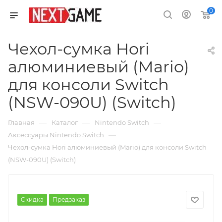
0
Чехол-сумка Hori
алюминиевый (Mario)
для консоли Switch
(NSW-090U) (Switch)
—
—
—
Главная
Каталог
Nintendo Switch
—
Аксессуары Nintendo Switch
Чехол-сумка Hori алюминиевый (Mario) для консоли Switch
(NSW-090U) (Switch)
Скидка
Предзаказ