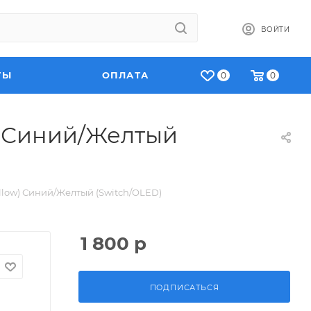
ВОЙТИ
ТЫ
ОПЛАТА
0
0
w) Синий/Желтый
ellow) Синий/Желтый (Switch/OLED)
1 800
р
ПОДПИСАТЬСЯ