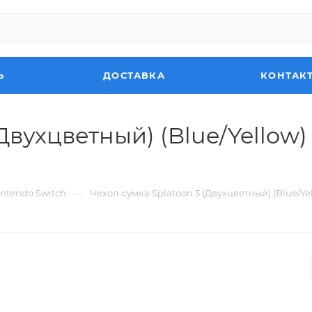
Ь
ДОСТАВКА
КОНТАК
(Двухцветный) (Blue/Yello
—
ntendo Switch
Чехол-сумка Splatoon 3 (Двухцветный) (Blue/Y