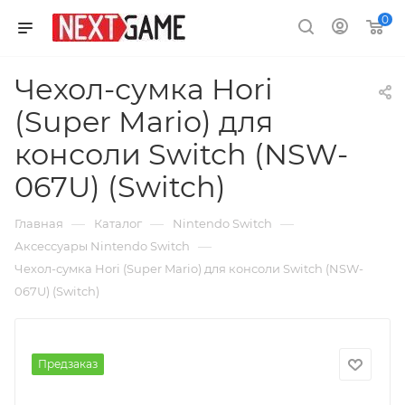
0
Чехол-сумка Hori
(Super Mario) для
консоли Switch (NSW-
067U) (Switch)
—
—
—
Главная
Каталог
Nintendo Switch
—
Аксессуары Nintendo Switch
Чехол-сумка Hori (Super Mario) для консоли Switch (NSW-
067U) (Switch)
Предзаказ