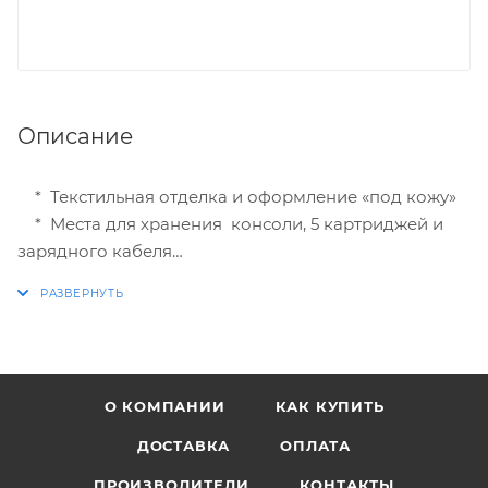
Описание
* Текстильная отделка и оформление «под кожy»
* Места для хранения консоли, 5 картриджей и
зарядного кабеля
* Внутренняя прокладка анти - ударная для
экстремальной защиты экрана
* Задний карман и ручка
* Дополнительно съёмная ручка
О КОМПАНИИ
КАК КУПИТЬ
ДОСТАВКА
ОПЛАТА
ПРОИЗВОДИТЕЛИ
КОНТАКТЫ