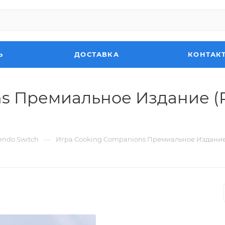
Ь
ДОСТАВКА
КОНТАК
s Премиальное Издание (P
—
endo Switch
Игра Cooking Companions Премиальное Издание (