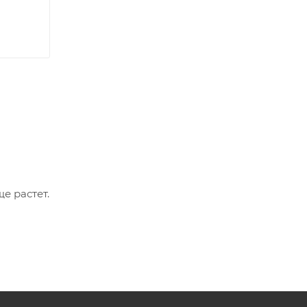
е растет.
ить
ючение,