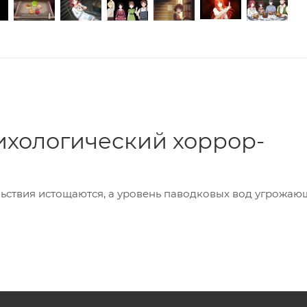
ихологический хоррор-
ствия истощаются, а уровень паводковых вод угрожающ
ссудок, используя все свои навыки. Сможете ли вы
умасл
Или ваша судьба — оказаться на плахе?
ы
ческий хоррор
, мастерски сочетающий в себе элементы
ского фольклора. Это незабываемое и тревожное прикл