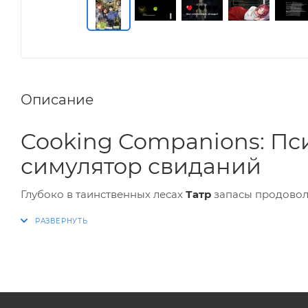
Описание
Cooking Companions: Пс
симулятор свиданий
Глубоко в таинственных лесах
Татр
запасы продоволь
Ваша задача — не только выжить, но и сохранить ра
нужного человека
и избежать трагической участи? 
Особенности и контент игр
Cooking Companions
— это уникальный
психологи
симулятора свиданий
и мрачного восточноевропей