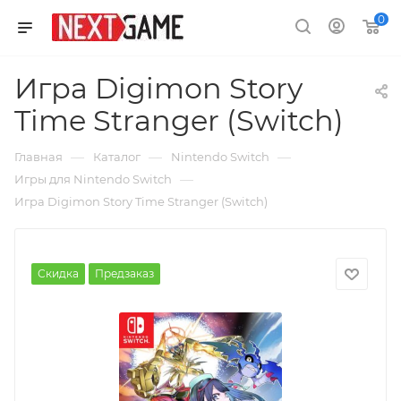
0
Игра Digimon Story
Time Stranger (Switch)
—
—
—
Главная
Каталог
Nintendo Switch
—
Игры для Nintendo Switch
Игра Digimon Story Time Stranger (Switch)
Скидка
Предзаказ