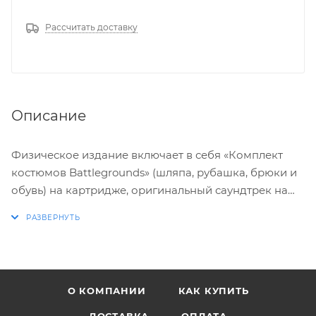
Рассчитать доставку
Описание
Физическое издание включает в себя «Комплект
костюмов Battlegrounds» (шляпа, рубашка, брюки и
обувь) на картридже, оригинальный саундтрек на
CD (2 диска, 43 трека) и брелок Jackaroo.
Игра предлагает расслабляющий геймплей с
элементами крафтинга, рыбалки и городского
планирования, где каждый остров генерируется
О КОМПАНИИ
КАК КУПИТЬ
уникальным образом.