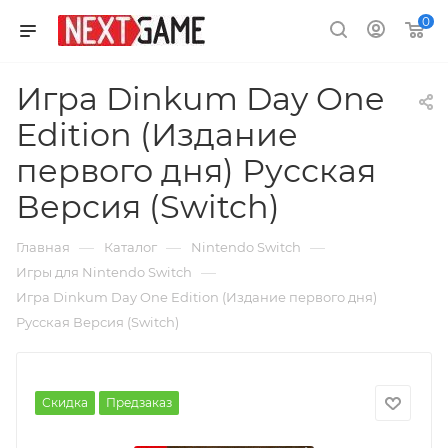
0
Игра Dinkum Day One
Edition (Издание
первого дня) Русская
Версия (Switch)
—
—
—
Главная
Каталог
Nintendo Switch
—
Игры для Nintendo Switch
Игра Dinkum Day One Edition (Издание первого дня)
Русская Версия (Switch)
Скидка
Предзаказ