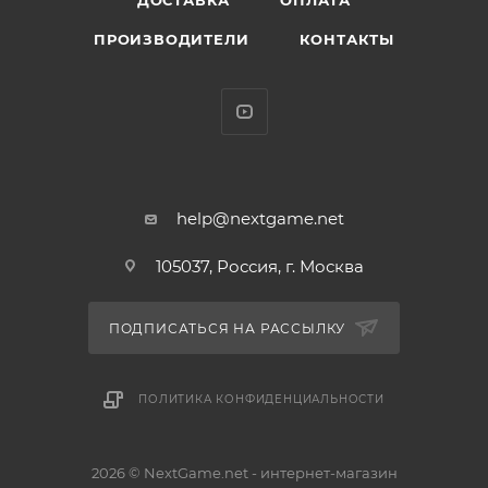
ДОСТАВКА
ОПЛАТА
Основные особенности:
ПРОИЗВОДИТЕЛИ
КОНТАКТЫ
Строительство и кастомизация: Развивайте город от
палатки до мегаполиса с магазинами, фермами,
дорогами и декором.
Выживание в стиле Австралии: Исследуйте биомы
(пустыни, леса), сражайтесь или ловите уникальных
существ.
Смена сезонов и погоды: Влияет на рыбалку, ловлю
help@nextgame.net
насекомых и рост урожая.
105037, Россия, г. Москва
Кооператив: Возможность пригласить друзей для
совместного обустройства острова.
ПОДПИСАТЬСЯ НА РАССЫЛКУ
ПОЛИТИКА КОНФИДЕНЦИАЛЬНОСТИ
2026 © NextGame.net - интернет-магазин