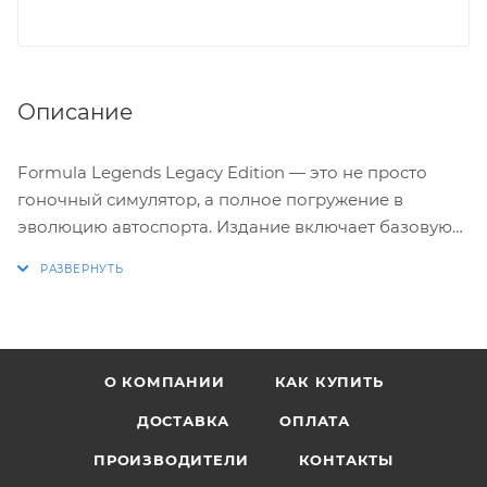
Описание
Formula Legends Legacy Edition — это не просто
гоночный симулятор, а полное погружение в
эволюцию автоспорта. Издание включает базовую
игру, коллекционный постер, 4 литографии и 8 DLC,
открывающих доступ к дополнительному контенту.
Путешествие сквозь время. Окунитесь в историю
гонок, управляя 16 уникальными болидами,
О КОМПАНИИ
КАК КУПИТЬ
вдохновленными реальными прототипами с 1960-х
годов до современности. Каждая машина передает
ДОСТАВКА
ОПЛАТА
дух своей эпохи.
ПРОИЗВОДИТЕЛИ
КОНТАКТЫ