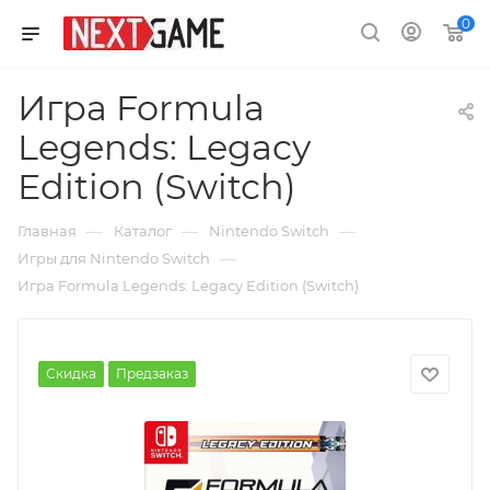
0
Игра Formula
Legends: Legacy
Edition (Switch)
—
—
—
Главная
Каталог
Nintendo Switch
—
Игры для Nintendo Switch
Игра Formula Legends: Legacy Edition (Switch)
Скидка
Предзаказ