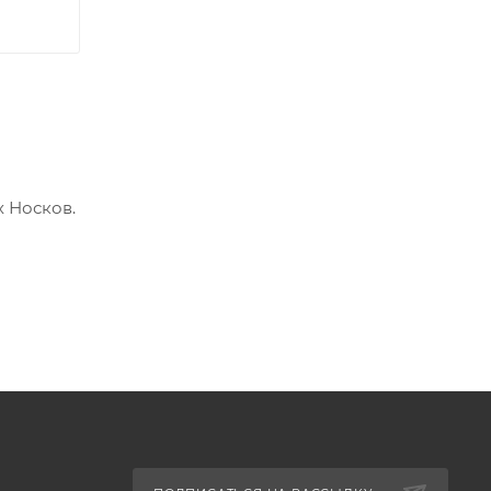
х Носков.
ниями.
тки. Но
ания,
а магия,