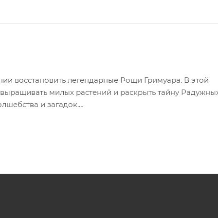
нии восстановить легендарные Рощи Гримуара. В этой
, выращивать милых растений и раскрыть тайну Радужны
олшебства и загадок.
, населенным волшебными существами и редкими расте
чезли, а от богатой флоры остались лишь единичные рос
я и магии ведьмы могут вернуть Рощам былую пышность.
нить свой личный гримуар. Комбинируйте разные заклин
алансировать между четырьмя стихиями. Чем сильнее ваш