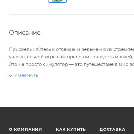
Описание
Присоединяйтесь к отважным ведьмам в их стремле
увлекательной игре вам предстоит овладеть магией
Это не просто симулятор — это путешествие в мир в
Рощи Гримуара когда-то были убежищем для ведьм
Однако к моменту прибытия героинь лесные духи ис
не всё потеряно: с помощью усердия, расследовани
Овладейте ведьминской магией
Откройте и изучите новые заклинания, чтобы попол
чтобы найти уникальный стиль магии и научиться б
О КОМПАНИИ
КАК КУПИТЬ
ДОСТАВКА
тем быстрее возрождается лес.