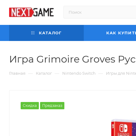
КАТАЛОГ
КАК КУПИТ
Игра Grimoire Groves Рус
—
—
—
Главная
Каталог
Nintendo Switch
Игры для Nint
Скидка
Предзаказ