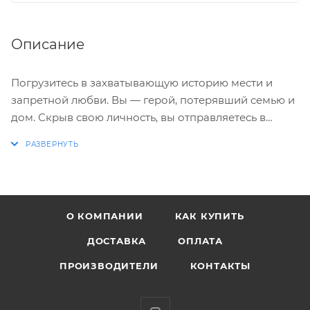
Описание
Погрузитесь в захватывающую историю мести и
запретной любви. Вы — герой, потерявший семью и
дом. Скрыв свою личность, вы отправляетесь в
опасное путешествие, чтобы наказать виновных. Но
так ли просты аристократы королевства фей?
Действительно ли они защищают свой народ, или
преследуют собственные скрытые цели?
О КОМПАНИИ
КАК КУПИТЬ
Это интерактивное фэнтези предлагает вам
уникальный опыт: ваши решения меняют сюжет.
ДОСТАВКА
ОПЛАТА
Выбирайте из множества сюжетных линий,
ПРОИЗВОДИТЕЛИ
КОНТАКТЫ
распутывайте хитросплетения политических интриг
и оказывайтесь в центре сложных любовных
треугольников. Каждый выбор приближает вас к