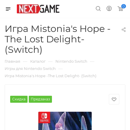
0
Игра Mistonia's Hope -
The Lost Delight-
(Switch)
—
—
—
Главная
Каталог
Nintendo Switch
—
Игры для Nintendo Switch
Игра Mistonia's Hope -The Lost Delight- (Switch)
Скидка
Предзаказ