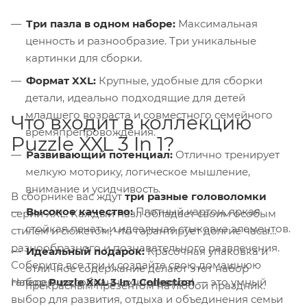
Три пазла в одном наборе:
Максимальная
ценность и разнообразие. Три уникальные
картинки для сборки.
Формат XXL:
Крупные, удобные для сборки
детали, идеально подходящие для детей
младшего возраста и совместного семейного
Что входит в коллекцию
времяпрепровождения.
Puzzle XXL 3 In 1?
Развивающий потенциал:
Отлично тренирует
мелкую моторику, логическое мышление,
внимание и усидчивость.
В сборнике вас ждут
три разные головоломки
Высокое качество:
Плотный картон, яркая
серии XXL. Каждый пазл обладает своим особым
стойкая печать и идеальная стыковка элементов.
стилем и сюжетом, что гарантирует долгие часы
разнообразного и познавательного развлечения.
Идеальный подарок:
Красочная упаковка и
Соберите все три и создайте свою домашнюю
отличное содержание делают этот набор
Набор
Puzzle XXL 3 In 1 Collection
— это умный
галерею из собранных шедевров!
прекрасным презентом на любой праздник.
выбор для развития, отдыха и объединения семьи