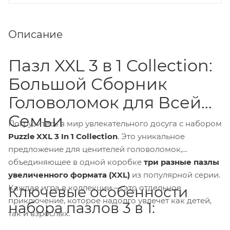
Описание
Пазл XXL 3 в 1 Collection:
Большой Сборник
Головоломок для Всей
Семьи
Погрузитесь в мир увлекательного досуга с набором
Puzzle XXL 3 In 1 Collection
. Это уникальное
предложение для ценителей головоломок,
объединяющее в одной коробке
три разные пазлы
увеличенного формата (XXL)
из популярной серии.
Каждая игра в коллекции — это отдельное
Ключевые особенности
приключение, которое надолго увлечет как детей,
набора пазлов 3 в 1:
так и взрослых.