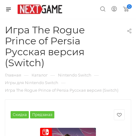
0
Игра The Rogue
Prince of Persia
Русская версия
(Switch)
—
—
—
Главная
Каталог
Nintendo Switch
—
Игры для Nintendo Switch
Игра The Rogue Prince of Persia Русская версия (Switch)
Скидка
Предзаказ