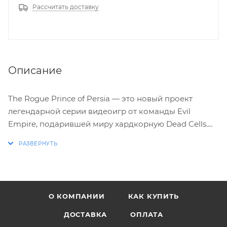
Рассчитать доставку
Описание
The Rogue Prince of Persia — это новый проект
легендарной серии видеоигр от команды Evil
Empire, подарившей миру хардкорную Dead Cells.
По лицензии Ubisoft разработчики создали не
просто микс из экшена и платформера, а
полноценный роглайк. Принцу предстоит отразить
вторжение опасных гуннов, чей арсенал наполнен
смертоносными приемами темной магии. Сумеет ли
О КОМПАНИИ
КАК КУПИТЬ
герой спасти своих подданных? Ответ на этот
вопрос зависит только от вас.
ДОСТАВКА
ОПЛАТА