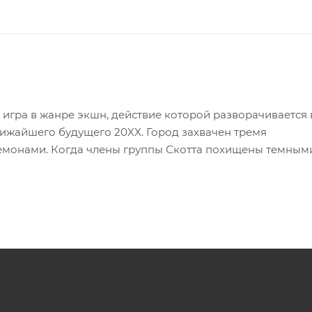
 игра в жанре экшн, действие которой разворачивается 
ижайшего будущего 20XX. Город захвачен тремя
емонами. Когда члены группы Скотта похищены темными
ранство.
дателем оригинальной серии, что гарантирует полную
 с уникальным стилем боя. Игроки могут выбрать Скотта
Грейвса, Лукаса Ли, Рокси Рихтер или Робота-01. Впервы
открывает новые тактические возможности.