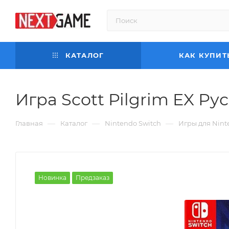
КАТАЛОГ
КАК КУПИТ
Игра Scott Pilgrim EX Ру
—
—
—
Главная
Каталог
Nintendo Switch
Игры для Nint
Новинка
Предзаказ