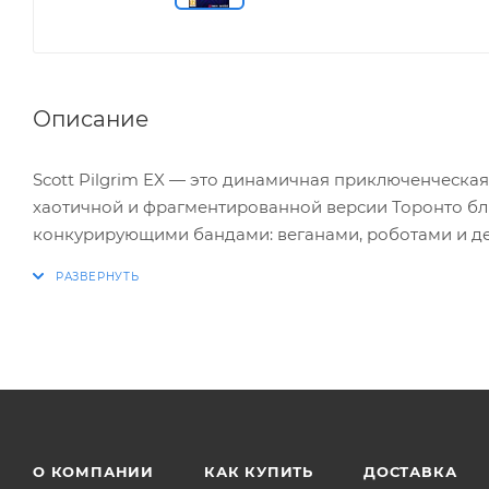
Описание
Scott Pilgrim EX — это динамичная приключенческая
хаотичной и фрагментированной версии Торонто бл
конкурирующими бандами: веганами, роботами и д
начинается новое путешествие сквозь время и прост
Сценарий написан лично Брайаном Ли О’Мэлли, соз
творческую преемственность с культовой вселенной.
В игре представлено 7 игровых персонажей, каждый
Пилигрима, Рамону Флауэрс, Мэтью Пателя, Гидеона 
протагонистов выступают бывшие антагонисты, что 
О КОМПАНИИ
КАК КУПИТЬ
ДОСТАВКА