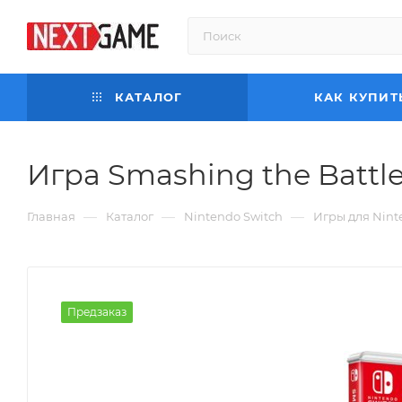
КАТАЛОГ
КАК КУПИТ
Игра Smashing the Battle:
—
—
—
Главная
Каталог
Nintendo Switch
Игры для Nint
Предзаказ