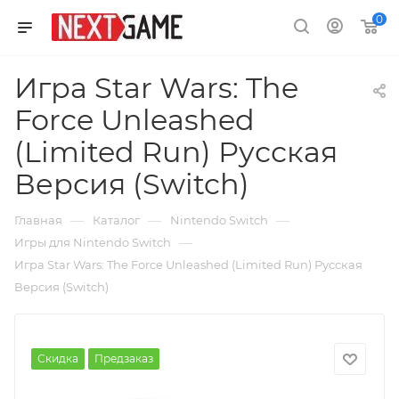
0
Игра Star Wars: The
Force Unleashed
(Limited Run) Русская
Версия (Switch)
—
—
—
Главная
Каталог
Nintendo Switch
—
Игры для Nintendo Switch
Игра Star Wars: The Force Unleashed (Limited Run) Русская
Версия (Switch)
Скидка
Предзаказ