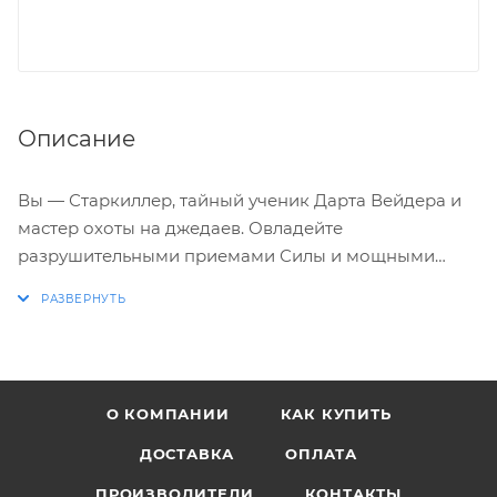
Описание
Вы — Старкиллер, тайный ученик Дарта Вейдера и
мастер охоты на джедаев. Овладейте
разрушительными приемами Силы и мощными
комбо со световым мечом, чтобы верно служить
своему лорду ситхов. С контроллерами Nintendo
Joy-Con вы сможете почувствовать всю мощь Силы и
бросить вызов другу в захватывающем режиме
дуэли, как и в оригинальной версии 2008 года для
О КОМПАНИИ
КАК КУПИТЬ
Nintendo Wii!
ДОСТАВКА
ОПЛАТА
Ваша миссия как тайного ученика Дарта Вейдера
ПРОИЗВОДИТЕЛИ
КОНТАКТЫ