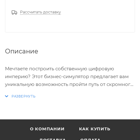
Рассчитать доставку
Описание
Мечтаете построить собственную цифровую
империю? Этот бизнес-симулятор предлагает вам
уникальную возможность пройти путь от скромного
стартапа до лидера хостинг-индустрии. Ваш успех
зависит от стратегического развития веб-проекта,
грамотного управления ресурсами и эффективного
маркетинга. Вам предстоит не просто играть, а
управлять реальным бизнесом, где каждое решение
О КОМПАНИИ
КАК КУПИТЬ
влияет на прибыль и долю рынка.