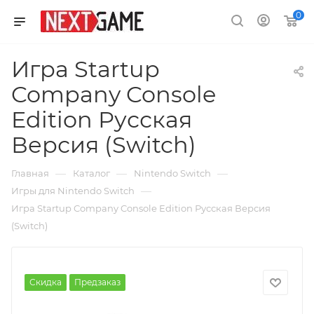
0
Игра Startup
Company Console
Edition Русская
Версия (Switch)
—
—
—
Главная
Каталог
Nintendo Switch
—
Игры для Nintendo Switch
Игра Startup Company Console Edition Русская Версия
(Switch)
Скидка
Предзаказ