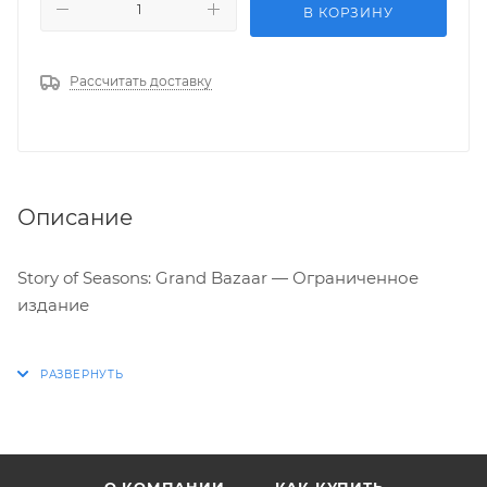
В КОРЗИНУ
Рассчитать доставку
Описание
Story of Seasons: Grand Bazaar — Ограниченное
издание
Погрузитесь в удивительный мир Зефир-Тауна с
этим эксклюзивным изданием, которое включает в
себя:
- Основную игру