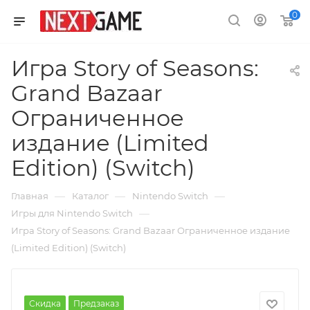
0
Игра Story of Seasons:
Grand Bazaar
Ограниченное
издание (Limited
Edition) (Switch)
—
—
—
Главная
Каталог
Nintendo Switch
—
Игры для Nintendo Switch
Игра Story of Seasons: Grand Bazaar Ограниченное издание
(Limited Edition) (Switch)
Скидка
Предзаказ