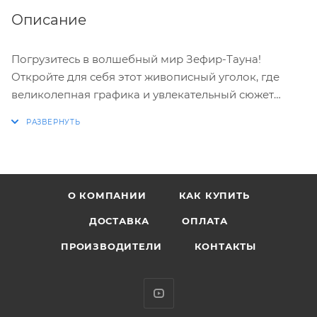
Описание
Погрузитесь в волшебный мир Зефир-Тауна!
Откройте для себя этот живописный уголок, где
великолепная графика и увлекательный сюжет
перенесут вас в захватывающее путешествие,
полное сельскохозяйственных приключений,
дружбы и самосовершенствования.
Используйте силу ветра! Прыгайте в новые
О КОМПАНИИ
КАК КУПИТЬ
приключения с помощью ветряных мельниц,
которые помогут вам создавать уникальные
ДОСТАВКА
ОПЛАТА
продукты для продажи. Исследуйте город на своем
ПРОИЗВОДИТЕЛИ
КОНТАКТЫ
планере, применяя новые навыки прыжков как на
ферме, так и во время прогулок. Каждое ваше
путешествие может принести неожиданные
находки!