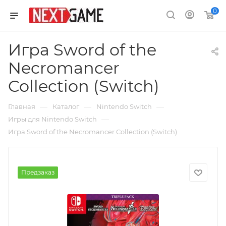
0
Игра Sword of the
Necromancer
Collection (Switch)
—
—
—
Главная
Каталог
Nintendo Switch
—
Игры для Nintendo Switch
Игра Sword of the Necromancer Collection (Switch)
Предзаказ