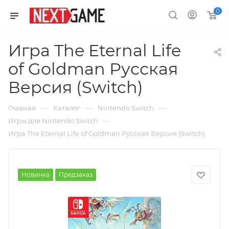
0
Игра The Eternal Life
of Goldman Русская
Версия (Switch)
—
—
—
Главная
Каталог
Nintendo Switch
—
Игры для Nintendo Switch
Игра The Eternal Life of Goldman Русская Версия (Switch)
Новинка
Предзаказ