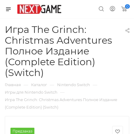
0
Игра The Grinch:
Christmas Adventures
Полное Издание
(Complete Edition)
(Switch)
—
—
—
Главная
Каталог
Nintendo Switch
—
Игры для Nintendo Switch
Игра The Grinch: Christmas Adventures Полное Издание
(Complete Edition) (Switch)
Предзаказ