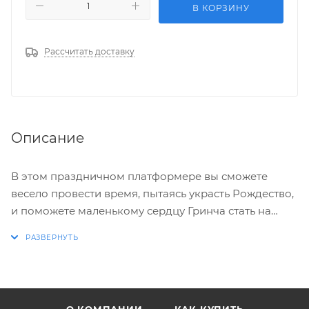
В КОРЗИНУ
Рассчитать доставку
Описание
В этом праздничном платформере вы сможете
весело провести время, пытаясь украсть Рождество,
и поможете маленькому сердцу Гринча стать на
несколько размеров больше!
Все Кто в Кто-вилле любят петь, дарить подарки и
пировать, а Гринч этого ни в коем случае не
выносит. Так что помогите Гринчу и его псу Максу