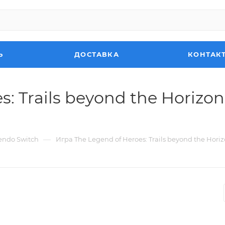
Ь
ДОСТАВКА
КОНТАК
: Trails beyond the Horizon
—
endo Switch
Игра The Legend of Heroes: Trails beyond the Horiz