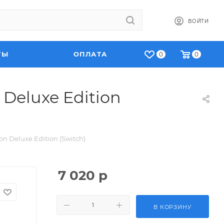
ВОЙТИ
ТЫ
ОПЛАТА
0
0
 Deluxe Edition
on Deluxe Edition (Switch)
7 020
р
В КОРЗИНУ