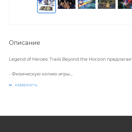
Описание
Legend of Heroes: Trails Beyond the Horizon предлаг
- Физическую копию игры
- Мини-артбук с эксклюзивными иллюстрациями
- Цифровой саундтрек для погружения в атмосферу
«В 120Х году всему придет конец» — так предсказал
земурианского континента.
С приближением «Дня Икс» с мощной военной базы н