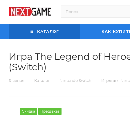
КАТАЛОГ
КАК КУПИТ
Игра The Legend of Heroes
(Switch)
—
—
—
Главная
Каталог
Nintendo Switch
Игры для Nint
Скидка
Предзаказ