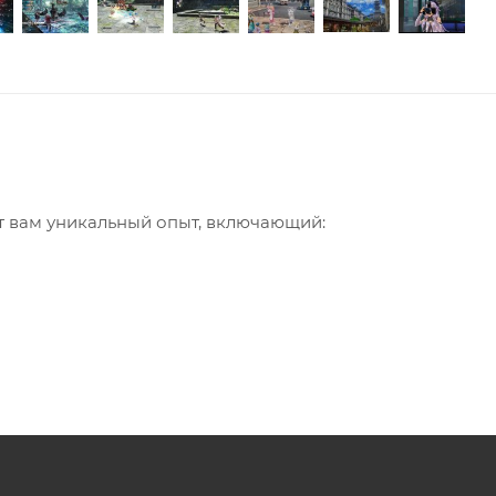
ает вам уникальный опыт, включающий:
 игры
 К. Эпштейн, основатель орбальской революции, судьбу
а хребте Куньлунь готовится к запуску орбитальная рак