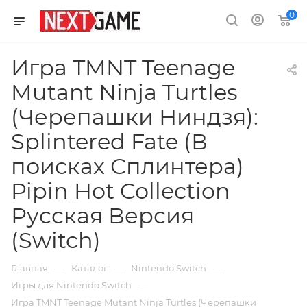
0
Игра TMNT Teenage
Mutant Ninja Turtles
(Черепашки Ниндзя):
Splintered Fate (В
поисках Сплинтера)
Pipin Hot Collection
Русская Версия
(Switch)
—
—
—
Главная
Каталог
Nintendo Switch
—
Игры для Nintendo Switch
Игра TMNT Teenage Mutant Ninja Turtles (Черепашки