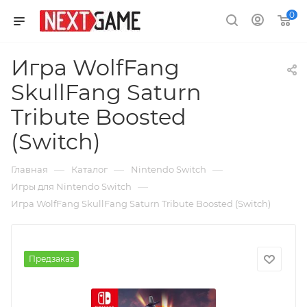
0
Игра WolfFang
SkullFang Saturn
Tribute Boosted
(Switch)
—
—
—
Главная
Каталог
Nintendo Switch
—
Игры для Nintendo Switch
Игра WolfFang SkullFang Saturn Tribute Boosted (Switch)
Предзаказ