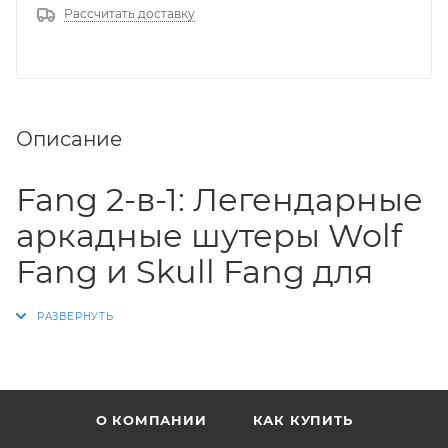
Рассчитать доставку
Описание
Fang 2-в-1: Легендарные
аркадные шутеры Wolf
Fang и Skull Fang для
Sega Saturn
Легендарная
научно-фантастическая серия
шутеров «Fang» от Data East
теперь доступна в
уникальном сборнике
формата 2-в-1
! Погрузитесь в
О КОМПАНИИ
КАК КУПИТЬ
эпические сражения будущего с двумя культовыми