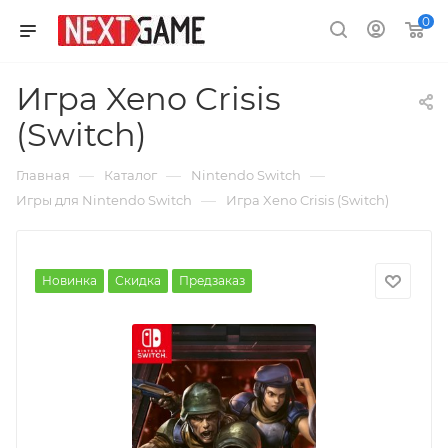
0
Игра Xeno Crisis
(Switch)
—
—
—
Главная
Каталог
Nintendo Switch
—
Игры для Nintendo Switch
Игра Xeno Crisis (Switch)
Новинка
Скидка
Предзаказ