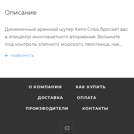
Описание
Динамичный аренный шутер Xeno Crisis бросает вас
в эпицентр инопланетного вторжения. Возьмите
под контроль элитного морского пехотинца, чья
миссия — отбить захваченную исследовательскую
базу, спасти выживших и раскрыть причины
катастрофы. Прорывайтесь сквозь орды
враждебных существ на семи процедурно
генерируемых уровнях, где каждый заход создает
О КОМПАНИИ
КАК КУПИТЬ
уникальную карту с новыми опасностями и
секретами.
ДОСТАВКА
ОПЛАТА
ПРОИЗВОДИТЕЛИ
КОНТАКТЫ
Ваше выживание зависит от стратегии и умения
адаптироваться. Тщательно планируйте тактику для
каждой комнаты и используйте полный арсенал из
десяти видов оружия, чтобы противостоять волнам