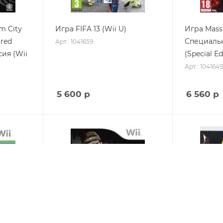
m City
Игра FIFA 13 (Wii U)
Игра Mass 
red
Специаль
Арт.: 1041659
сия (Wii
(Special Ed
Арт.: 1041649
5 600
р
6 560
р