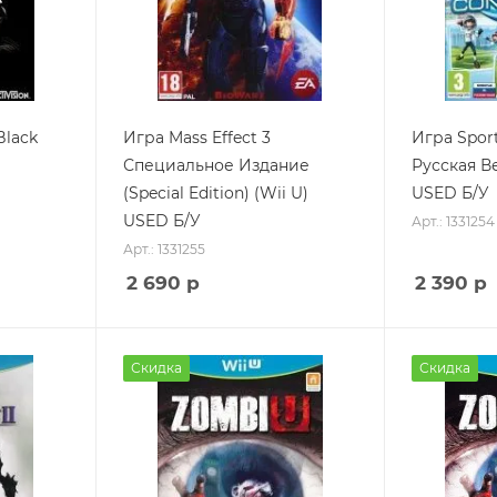
Black
Игра Mass Effect 3
Игра Spor
Специальное Издание
Русская Ве
(Special Edition) (Wii U)
USED Б/У
USED Б/У
Арт.: 1331254
Арт.: 1331255
2 690
р
2 390
р
Скидка
Скидка