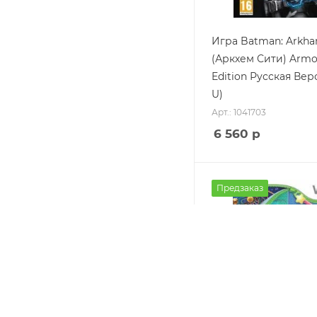
Игра Batman: Arkha
(Аркхем Сити) Armo
Edition Русская Вер
U)
Арт.: 1041703
6 560
р
Предзаказ