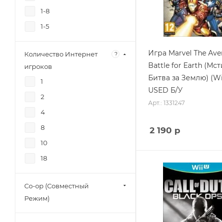
1-8
Фитнес/Fitnes
1-5
Приключения/Adventure
Открытый
Игра Marvel The Ave
мир/OpenWorld
Количество Интернет
?
Battle for Earth (Мс
игроков
Танцы/Dance
Битва за Землю) (Wi
1
Экшн (Action)
USED Б/У
2
Арт.: 1331247
4
8
2 190
р
10
18
Co-op (Совместный
Режим)