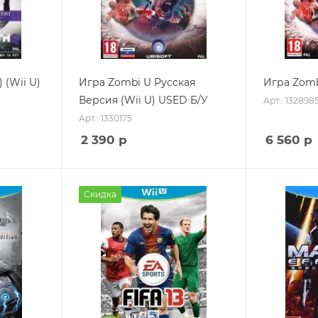
) (Wii U)
Игра Zombi U Русская
Игра Zombi
Версия (Wii U) USED Б/У
Арт.: 132898
Арт.: 1330175
2 390
р
6 560
р
Скидка