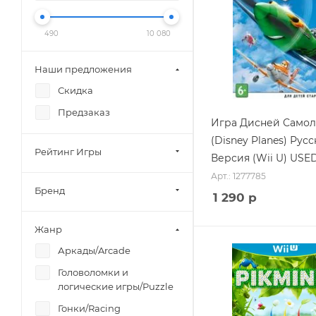
490
10 080
Наши предложения
Скидка
Предзаказ
Игра Дисней Само
(Disney Planes) Русс
Рейтинг Игры
Версия (Wii U) USE
Арт.: 1277785
Бренд
1 290
р
Жанр
Аркады/Arcade
Головоломки и
логические игры/Puzzle
Гонки/Racing