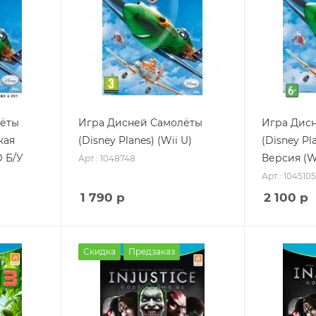
лёты
Игра Дисней Самолёты
Игра Дис
кая
(Disney Planes) (Wii U)
(Disney Pl
D Б/У
Версия (Wi
Арт.: 1048748
Арт.: 1045105
1 790
р
2 100
р
Скидка
Предзаказ