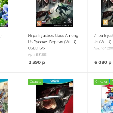
)
Игра Injustice: Gods Among
Игра Injus
Us Русская Версия (Wii U)
Us (Wii U)
USED Б/У
Арт.: 104520
Арт.: 1331253
2 390
р
6 080
р
Скидка
Скидка