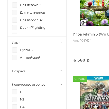
Для девочек
Для мальчиков
Для взрослых
Драки/Fighting
Игра Pikmin 3 (Wii U
Музыкальные/Music
Арт.: 1041654
Язык
Ролевые игры/RPG
Русский
Семейные.
Детские/Family
Английский
6 560
р
Симуляторы/Simulator
Спортивные/Sport
Возраст
Стелс/Stealth
Скидка
Количество игроков
Стратегии/Strategy
1
Слэшер/Slasher
1-2
Стрелялки/Shooter
1-4
Ужасы/Horror