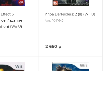
Effect 3
Игра Darksiders: 2 (II) (Wii U)
ное Издание
Арт.: 1041645
ition) (Wii U)
2 650
р