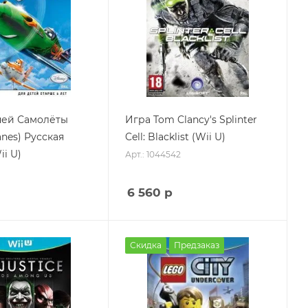
ней Самолёты
Игра Tom Clancy's Splinter
anes) Русская
Cell: Blacklist (Wii U)
i U)
Арт.: 1044542
6 560
р
Скидка
Предзаказ