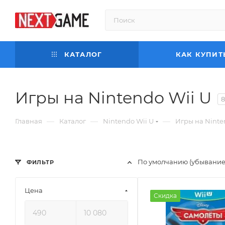
КАТАЛОГ
КАК КУПИТ
Игры на Nintendo Wii U
8
—
—
—
Главная
Каталог
Nintendo Wii U
Игры на Ninte
По умолчанию (убывание
ФИЛЬТР
Цена
Скидка