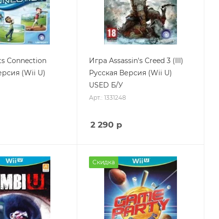
ts Connection
Игра Assassin's Creed 3 (III)
рсия (Wii U)
Русская Версия (Wii U)
USED Б/У
Арт.: 1331248
2 290
р
Скидка