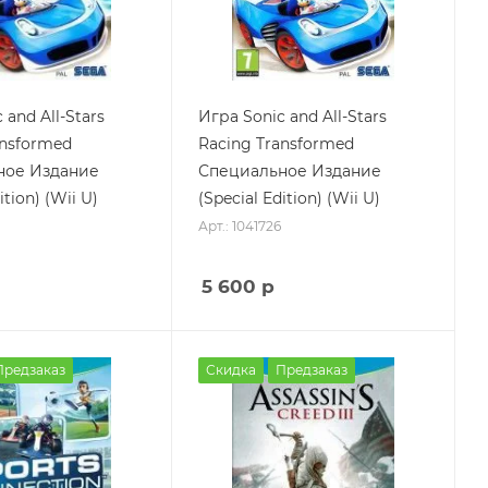
 and All-Stars
Игра Sonic and All-Stars
ansformed
Racing Transformed
ное Издание
Специальное Издание
ition) (Wii U)
(Special Edition) (Wii U)
Арт.: 1041726
5 600
р
Предзаказ
Скидка
Предзаказ