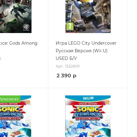
tice: Gods Among
Игра LEGO City Undercover
Русская Версия (Wii U)
USED Б/У
0
Арт.: 1332609
2 390
р
Предзаказ