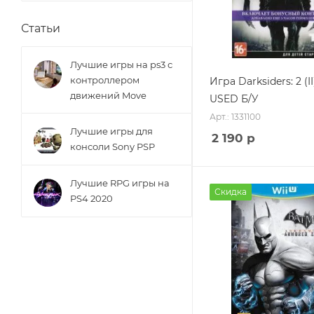
Статьи
Лучшие игры на ps3 с
контроллером
Игра Darksiders: 2 (II
движений Move
USED Б/У
Арт.: 1331100
Лучшие игры для
2 190
р
консоли Sony PSP
Лучшие RPG игры на
Скидка
PS4 2020