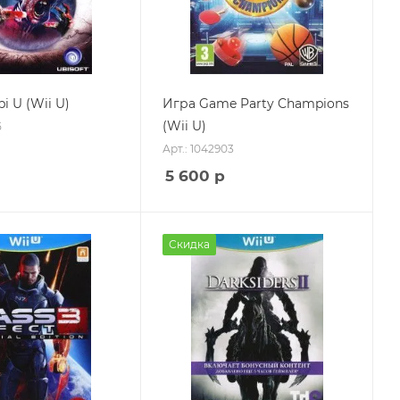
 U (Wii U)
Игра Game Party Champions
(Wii U)
5
Арт.: 1042903
5 600
р
Скидка