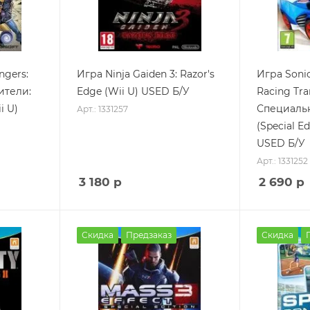
ngers:
Игра Ninja Gaiden 3: Razor's
Игра Sonic
тители:
Edge (Wii U) USED Б/У
Racing Tr
i U)
Специаль
Арт.: 1331257
(Special Ed
USED Б/У
Арт.: 1331252
3 180
р
2 690
р
Скидка
Предзаказ
Скидка