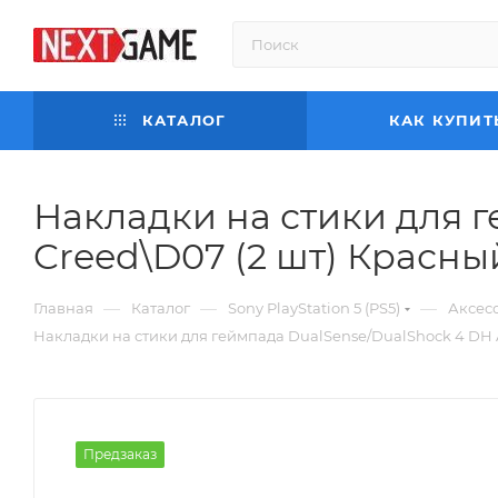
КАТАЛОГ
КАК КУПИТ
Накладки на стики для г
Creed\D07 (2 шт) Красный
—
—
—
Главная
Каталог
Sony PlayStation 5 (PS5)
Аксесс
Накладки на стики для геймпада DualSense/DualShock 4 DH As
Предзаказ