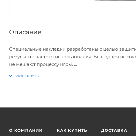
Описание
Специальные накладки разработаны с целью защитит
результате частого использования. Благодаря высок
не мешают процессу игры.
* На силиконовой основе.
* Повышенная износостойкость.
* Поверхность, предотвращающая скольжение паль
* Легко крепятся к стикам и крепко сцепляются с н
О КОМПАНИИ
КАК КУПИТЬ
ДОСТАВКА