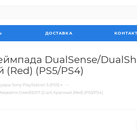
Ь
ДОСТАВКА
КОНТАК
еймпада DualSense/DualSho
 (Red) (PS5/PS4)
—
уары Sony PlayStation 5 (PS5)
sassins Creed\D07 (2 шт) Красный (Red) (PS5/PS4)