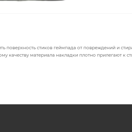
ь поверхность стиков геймпада от повреждений и стир
ому качеству материала накладки плотно прилегают к с
цев.
ими.