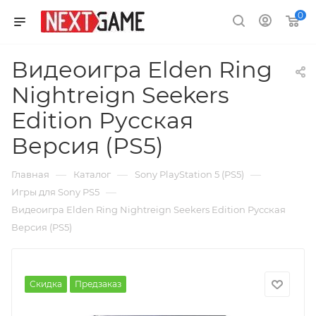
0
Видеоигра Elden Ring
Nightreign Seekers
Edition Русская
Версия (PS5)
—
—
—
Главная
Каталог
Sony PlayStation 5 (PS5)
—
Игры для Sony PS5
Видеоигра Elden Ring Nightreign Seekers Edition Русская
Версия (PS5)
Скидка
Предзаказ