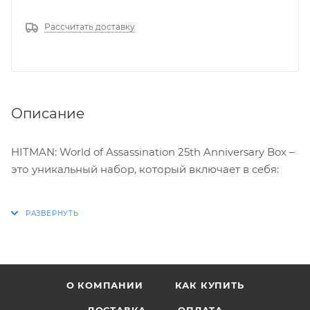
Рассчитать доставку
Описание
HITMAN: World of Assassination 25th Anniversary Box –
это уникальный набор, который включает в себя:
- ИГРА HITMAN: World of Assassination
- Эксклюзивные дополнения: Celebrity Elusive
Bundle, The Undying, The Drop, The Splitter и The
Banker
- 3D Shadow Box: шахматный мастер
О КОМПАНИИ
КАК КУПИТЬ
- Линзовидная карта Hitman: к 25-летнему юбилею