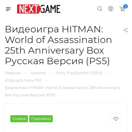
0
Видеоигра HITMAN:
World of Assassination
25th Anniversary Box
Русская Версия (PS5)
—
—
—
Главная
Каталог
Sony PlayStation 5 (PS5)
—
Игры для Sony PS5
Видеоигра HITMAN: World of Assassination 25th Anniversary
Box Русская Версия (PS5)
Скидка
Предзаказ