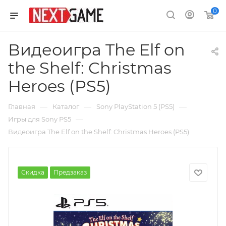
0
Видеоигра The Elf on
the Shelf: Christmas
Heroes (PS5)
—
—
—
Главная
Каталог
Sony PlayStation 5 (PS5)
—
Игры для Sony PS5
Видеоигра The Elf on the Shelf: Christmas Heroes (PS5)
Скидка
Предзаказ