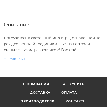
Описание
Погрузитесь в сказочный мир игры, основанной на
рождественской традиции «Эльф на полке», и
станьте эльфом-разведчиком! Вас ждёт
увлекательный сюжет и множество захватывающих
мини-игр, включая головоломки, сортировку и
лабиринты. Собирайте разнообразные предметы,
чтобы наполнить счетчик рождественского духа, и
придайте своему эльфу уникальный стиль с
О КОМПАНИИ
КАК КУПИТЬ
помощью модных нарядов и аксессуаров.
Готовьтесь к незабываемым приключениям и
ДОСТАВКА
ОПЛАТА
волшебству праздников!
ПРОИЗВОДИТЕЛИ
КОНТАКТЫ