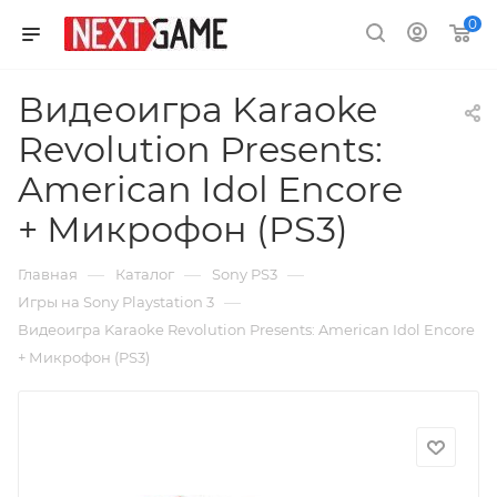
0
Видеоигра Karaoke
Revolution Presents:
American Idol Encore
+ Микрофон (PS3)
—
—
—
Главная
Каталог
Sony PS3
—
Игры на Sony Playstation 3
Видеоигра Karaoke Revolution Presents: American Idol Encore
+ Микрофон (PS3)