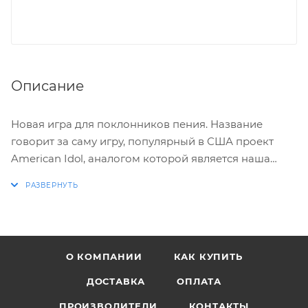
Описание
Новая игра для поклонников пения. Название
говорит за саму игру, популярный в США проект
American Idol, аналогом которой является наша
"Фабрика Звёзд".
Потрясающая музыкальная игра, побившая все
рекорды по количеству поющих игроков. Здесь
можно петь в компании аж до 8 человек.
О КОМПАНИИ
КАК КУПИТЬ
Особенности игры:
ДОСТАВКА
ОПЛАТА
* Скачивайте новых персонажей, новую одежду и
ПРОИЗВОДИТЕЛИ
КОНТАКТЫ