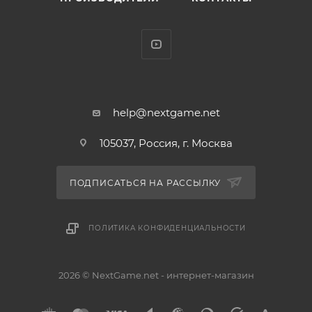
новые песни в Вашу Караоке-библиотеку.
* Игра поддерживает камеру PS Eye (в комплект
не входит).
* Включает 40 хитов из американских ТВ-шоу.
В комплект входит:
help@nextgame.net
* Диск с игрой Karaoke Revolution Presents
105037, Россия, г. Москва
American Idol.
* Микрофон.
ПОДПИСАТЬСЯ НА РАССЫЛКУ
ПОЛИТИКА КОНФИДЕНЦИАЛЬНОСТИ
2026 © NextGame.net - интернет-магазин