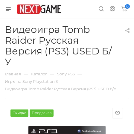
0
Видеоигра Tomb
Raider Русская
Версия (PS3) USED Б/
У
—
—
—
Главная
Каталог
Sony PS3
—
Игры на Sony Playstation 3
Видеоигра Tomb Raider Русская Версия (PS3) USED Б/У
Скидка
Предзаказ