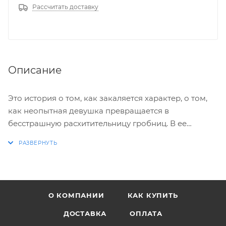
Рассчитать доставку
Описание
Это история о том, как закаляется характер, о том,
как неопытная девушка превращается в
бесстрашную расхитительницу гробниц. В ее
арсенале – лишь врожденные инстинкты и желание
выжить любой ценой. Против нее – жестокая
природа и таинственные силы. Но там, где другой
сломается и погибнет, она докажет, что достойна
носить гордую фамилию Крофт. Преодолев все
О КОМПАНИИ
КАК КУПИТЬ
испытания на пределе человеческих возможностей,
она превратится в отчаянную искательницу
ДОСТАВКА
ОПЛАТА
приключений, для которой нет ничего