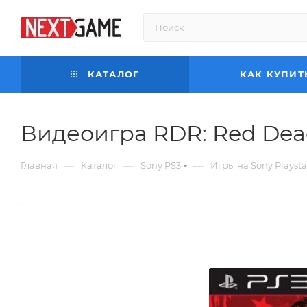
КАТАЛОГ
КАК КУПИТ
Видеоигра RDR: Red Dea
—
—
—
Главная
Каталог
Sony PS3
Игры на Sony Playsta