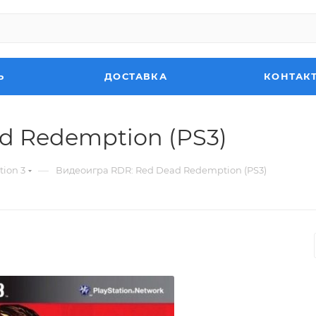
Ь
ДОСТАВКА
КОНТАК
d Redemption (PS3)
—
tion 3
Видеоигра RDR: Red Dead Redemption (PS3)