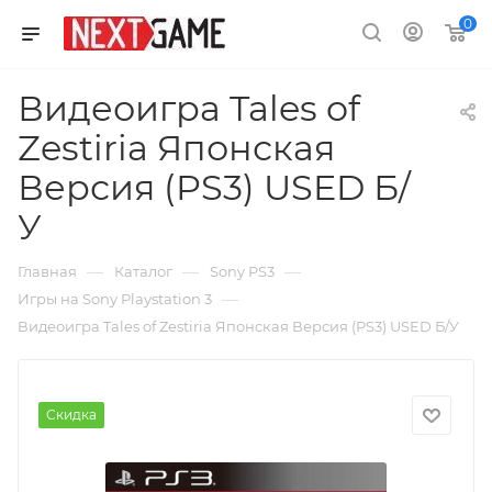
0
Видеоигра Tales of
Zestiria Японская
Версия (PS3) USED Б/
У
—
—
—
Главная
Каталог
Sony PS3
—
Игры на Sony Playstation 3
Видеоигра Tales of Zestiria Японская Версия (PS3) USED Б/У
Скидка