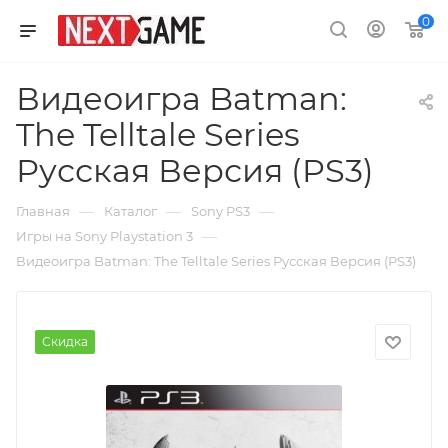
0
Видеоигра Batman:
The Telltale Series
Русская Версия (PS3)
—
—
—
Главная
Каталог
Sony PS3
—
Игры на Sony Playstation 3
Видеоигра Batman: The Telltale Series Русская Версия (PS3)
Скидка