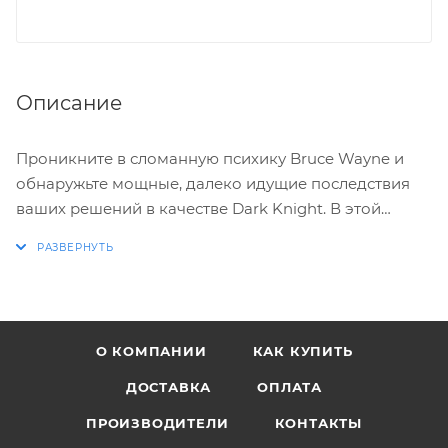
Описание
Проникните в сломанную психику Bruce Wayne и
обнаружьте мощные, далеко идущие последствия
ваших решений в качестве Dark Knight. В этой
жесткой и полной насилия истории от отмеченных
наградами создателей The Walking Dead (компания
A Telltale Games Series) вы обнаружите то, что
разрушит как мир Bruce Wayne, так и уже
пошатнувшийся уклад коррумпированного Gotham
О КОМПАНИИ
КАК КУПИТЬ
City.
ДОСТАВКА
ОПЛАТА
Ваши действия и решения определят судьбу
ПРОИЗВОДИТЕЛИ
КОНТАКТЫ
Batman.