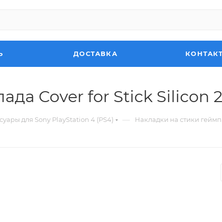
Ь
ДОСТАВКА
КОНТАК
а Cover for Stick Silicon 2
—
суары для Sony PlayStation 4 (PS4)
Накладки на стики геймпада