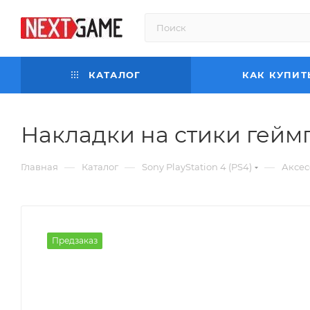
КАТАЛОГ
КАК КУПИТ
Накладки на стики геймпад
—
—
—
Главная
Каталог
Sony PlayStation 4 (PS4)
Аксес
Предзаказ