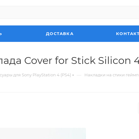
Ь
ДОСТАВКА
КОНТАК
а Cover for Stick Silicon 4 
—
суары для Sony PlayStation 4 (PS4)
Накладки на стики геймпада