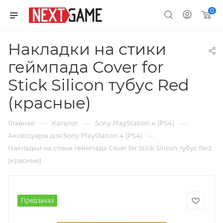
0
Накладки на стики
геймпада Cover for
Stick Silicon тубус Red
(красные)
—
—
—
Главная
Каталог
Sony PlayStation 4 (PS4)
—
Аксессуары для Sony PlayStation 4 (PS4)
Накладки на стики геймпада Cover for Stick Silicon тубус Red
(красные)
Предзаказ