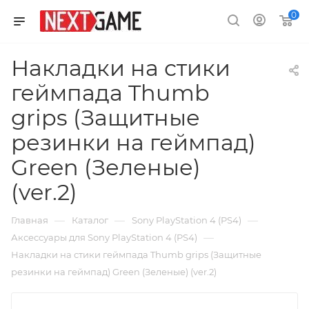
0
Накладки на стики
геймпада Thumb
grips (Защитные
резинки на геймпад)
Green (Зеленые)
(ver.2)
—
—
—
Главная
Каталог
Sony PlayStation 4 (PS4)
—
Аксессуары для Sony PlayStation 4 (PS4)
Накладки на стики геймпада Thumb grips (Защитные
резинки на геймпад) Green (Зеленые) (ver.2)