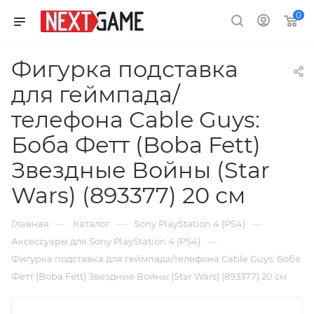
0
Фигурка подставка
для геймпада/
телефона Cable Guys:
Боба Фетт (Boba Fett)
Звездные Войны (Star
Wars) (893377) 20 см
—
—
—
Главная
Каталог
Sony PlayStation 4 (PS4)
—
Аксессуары для Sony PlayStation 4 (PS4)
Фигурка подставка для геймпада/телефона Cable Guys: Боба
Фетт (Boba Fett) Звездные Войны (Star Wars) (893377) 20 см