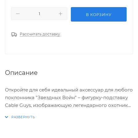
В КОРЗИНУ
Рассчитать доставку
Описание
Откройте для себя идеальный аксессуар для любого
поклонника "Звездных Войн" – фигурку-подставку
Cable Guys, изображающую легендарного охотника
за головами Боба Фетта. Эта детализированная
модель высотой 20 см не только украсит ваш
рабочий стол или полку с коллекционными
изделиями, но и выполняет практическую функцию,