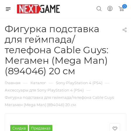
0
Фигурка подставка
для геймпада/
телефона Cable Guys:
Мегамен (Mega Man)
(894046) 20 см
—
—
—
Главная
Каталог
Sony PlayStation 4 (PS4)
—
Аксессуары для Sony PlayStation 4 (PS4)
Фигурка подставка для геймпада/телефона Cable Guys:
Мегамен (Mega Man) (894046) 20 см
Скидка
Предзаказ