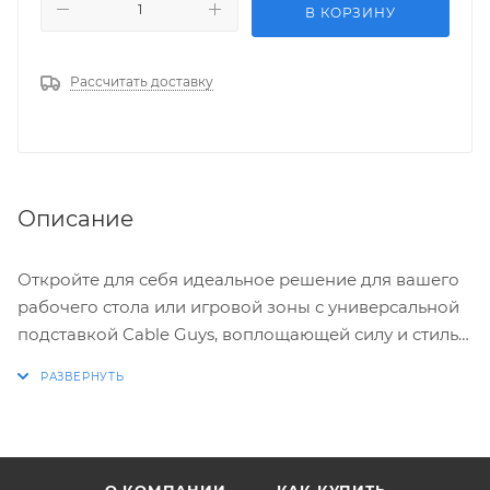
В КОРЗИНУ
Рассчитать доставку
Описание
Откройте для себя идеальное решение для вашего
рабочего стола или игровой зоны с универсальной
подставкой Cable Guys, воплощающей силу и стиль
легендарного Мегамена. Эта детализированная
фигурка, выполненная из высококачественного
пластика, не только восхитит поклонников
классической видеоигры, но и обеспечит надежную
опору для вашего смартфона или игрового