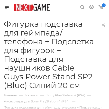
0
Фигурка подставка
для геймпада/
телефона + Подсветка
для фигурок +
Подставка для
наушников Cable
Guys Power Stand SP2
(Blue) Синий 20 см
—
—
—
Главная
Каталог
Sony PlayStation 4 (PS4)
—
Аксессуары для Sony PlayStation 4 (PS4)
Фигурка подставка для геймпада/телефона + Подсветка для