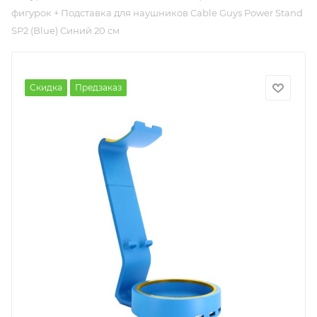
фигурок + Подставка для наушников Cable Guys Power Stand
SP2 (Blue) Синий 20 см
Скидка
Предзаказ