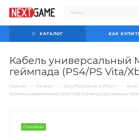
КАТАЛОГ
КАК КУПИТ
Кабель универсальный M
геймпада (PS4/PS Vita/X
—
—
—
Главная
Каталог
Sony PlayStation 4 (PS4)
Аксес
Кабель универсальный Micro USB 0.8 метра для зарядки теле
Предзаказ