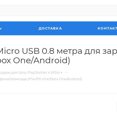
Ь
ДОСТАВКА
КОНТАК
icro USB 0.8 метра для за
box One/Android)
—
суары для Sony PlayStation 4 (PS4)
фона/геймпада (PS4/PS Vita/Xbox One/Android)