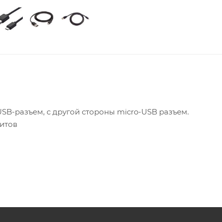
SB-разъем, с другой стороны micro-USB разъем.
ритов
micro-USB с функцией подзарядки, кабель может прим