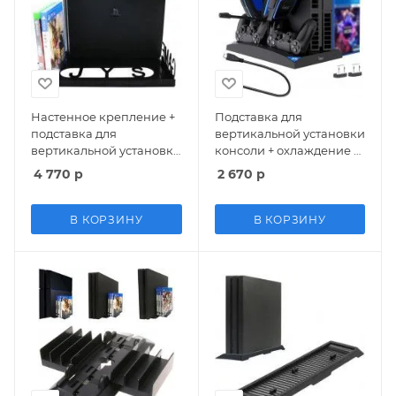
Настенное крепление +
Подставка для
подставка для
вертикальной установки
вертикальной установки
консоли + охлаждение +
консоли + держатель для
зарядная станция для 2-
4 770
р
2 670
р
дисков (JYS-P4120) (PS4)
х геймпадов + держатель
для дисков и наушников
6 в 1 iPega (PG-P4009)
В КОРЗИНУ
В КОРЗИНУ
(PS4 FAT/SLIM/PRO)