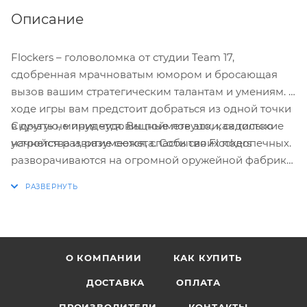
Описание
Flockers – головоломка от студии Team 17,
сдобренная мрачноватым юмором и бросающая
вызов вашим стратегическим талантам и умениям. В
ходе игры вам предстоит добраться из одной точки
в другую, минуя чудовищные ловушки, садистские
Скучать не придется. Вы поймете это, как только
устройства и, разумеется, спасти своих подопечных.
начнется развитие сюжета. События Flockers
разворачиваются на огромной оружейной фабрике,
где под гнетом червяков-тиранов томятся овечки.
Но вот им не иначе как чудом удается бежать, и вы
должны провести их по зловещим уровням. Вам
нужно извернуться и сделать все, чтобы сохранить
жизнь как можно большему количеству овечек.
О КОМПАНИИ
КАК КУПИТЬ
ДОСТАВКА
ОПЛАТА