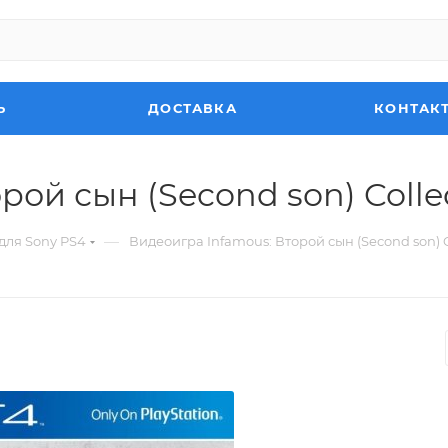
Ь
ДОСТАВКА
КОНТАК
ой сын (Second son) Collect
—
для Sony PS4
Видеоигра Infamous: Второй сын (Second son) Co