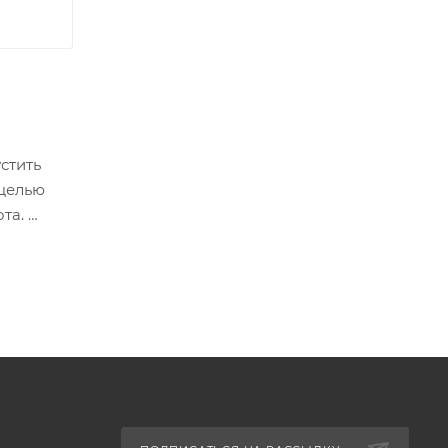
стить
 целью
ота.
Его цель