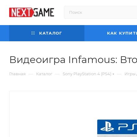
КАТАЛОГ
КАК КУПИТ
Видеоигра Infamous: Втор
—
—
—
Главная
Каталог
Sony PlayStation 4 (PS4)
Игры 