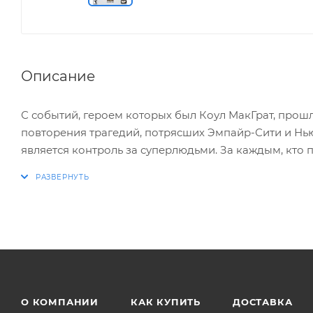
Описание
С событий, героем которых был Коул МакГрат, прошл
повторения трагедий, потрясших Эмпайр-Сити и Нью
является контроль за суперлюдьми. За каждым, кто 
Обнаружив, что обладает сверхспособностями, Делси
– спасти тех, кто ему дорог, а решения, которые ем
ОСОБЕННОСТИ ИГРЫ:
* Новый герой с богатым арсеналом индивидуальн
* Принимаемые игроком решения влияют на реак
О КОМПАНИИ
КАК КУПИТЬ
ДОСТАВКА
* Новая система управления гарантирует удобство 