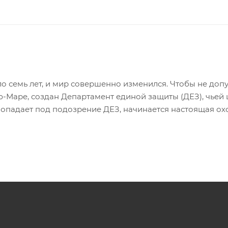
о семь лет, и мир совершенно изменился. Чтобы не допу
-Маре, создан Департамент единой защиты (ДЕЗ), чьей
попадает под подозрение ДЕЗ, начинается настоящая ох
н Роу отправляется в путь, чтобы найти себе подобных. 
у предстоит принять, изменят судьбу окружающих.
ых суперспособностей.
цию окружающих и происходящие события.
как в бою, так и во время перемещения по местности.