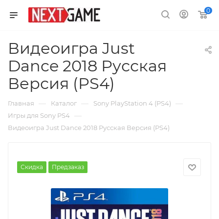
0
Видеоигра Just
Dance 2018 Русская
Версия (PS4)
—
—
—
Главная
Каталог
Sony PlayStation 4 (PS4)
—
Игры для Sony PS4
Видеоигра Just Dance 2018 Русская Версия (PS4)
Скидка
Предзаказ