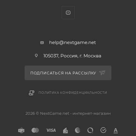
Присоединяйтесь к миллионам игроков всего мира
и покажите, на что вы способны! Танцуйте до упаду!
От самых горячих хитов до песен, полюбившихся
многим поколениям! Танцуйте под 40 совершенно
help@nextgame.net
новых треков, в том числе:
105037, Россия, г. Москва
* Rockabye – Clean Bandit ft. Sean Paul & Anne-Marie
* 24K Magic – Bruno Mars
ПОДПИСАТЬСЯ НА РАССЫЛКУ
* Side to Side – Ariana Grande ft. Nicki Minaj
* Chantaje – Shakira ft. Maluma
ПОЛИТИКА КОНФИДЕНЦИАЛЬНОСТИ
* Naughty Girl – Beyonc
* The Way I Are (Dance With Somebody) – Bebe
Rexha ft. Lil Wayne
2026 © NextGame.net - интернет-магазин
* Automaton – Jamiroquai
* Bubble Pop – Hyuna
* Love Ward – Hatsune Miku