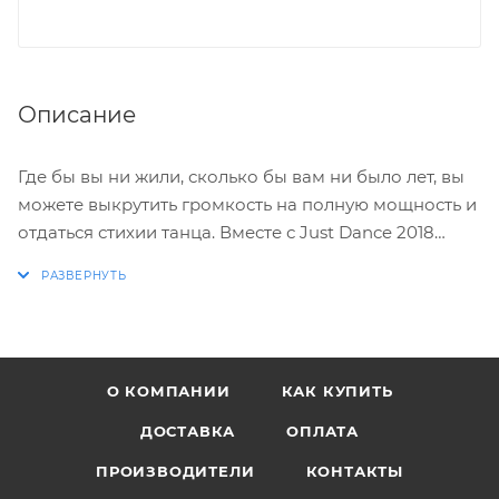
Описание
Где бы вы ни жили, сколько бы вам ни было лет, вы
можете выкрутить громкость на полную мощность и
отдаться стихии танца. Вместе с Just Dance 2018
каждый сможет почувствовать себя настоящей
звездой танцпола!
Вас ждет продолжение самой масштабной серии
музыкальных видеоигр всех времен. Новая версия
О КОМПАНИИ
КАК КУПИТЬ
порадует и звезд вечеринок, и начинающих
танцоров, и настоящих профессионалов, готовых к
ДОСТАВКА
ОПЛАТА
любым испытаниям. Зажигать с Just Dance стало
ПРОИЗВОДИТЕЛИ
КОНТАКТЫ
просто как никогда!