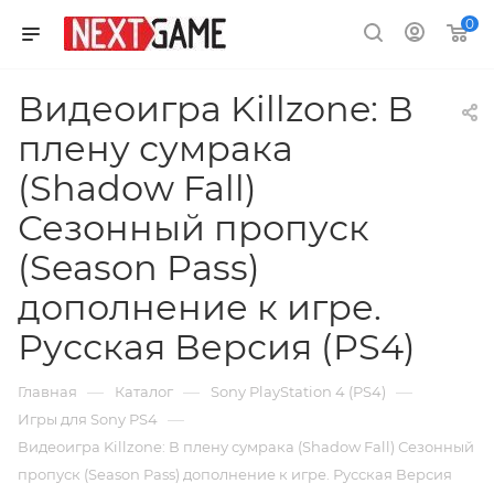
0
Видеоигра Killzone: В
плену сумрака
(Shadow Fall)
Сезонный пропуск
(Season Pass)
дополнение к игре.
Русская Версия (PS4)
—
—
—
Главная
Каталог
Sony PlayStation 4 (PS4)
—
Игры для Sony PS4
Видеоигра Killzone: В плену сумрака (Shadow Fall) Сезонный
пропуск (Season Pass) дополнение к игре. Русская Версия