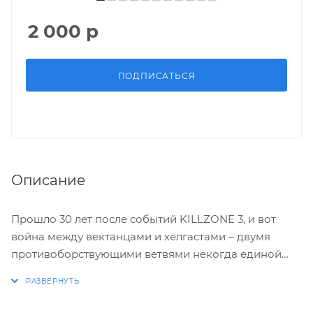
2 000
р
ПОДПИСАТЬСЯ
Описание
Прошло 30 лет после событий KILLZONE 3, и вот
война между вектанцами и хелгастами – двумя
противоборствующими ветвями некогда единой
расы, расселившейся по космосу, – готова вспыхнуть
с новой силой.