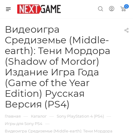
0
Видеоигра
Средиземье (Middle-
earth): Тени Мордора
(Shadow of Mordor)
Издание Игра Года
(Game of the Year
Edition) Русская
Версия (PS4)
—
—
—
Главная
Каталог
Sony PlayStation 4 (PS4)
—
Игры для Sony PS4
Видеоигра Средиземье (Middle-earth): Тени Мордора