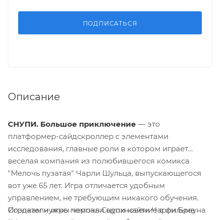
ПОДПИСАТЬСЯ
Описание
СНУПИ. Большое приключение
— это
платформер-сайдскроллер с элементами
исследования, главные роли в котором играет
веселая компания из полюбившегося комикса
"Мелочь пузатая" Чарли Шульца, выпускающегося
вот уже 65 лет. Игра отличается удобным
управлением, не требующим никакого обучения.
Создатели игры черпали вдохновение в фильме
Игрокам нужно помочь Снупи найти Чарли Брауна