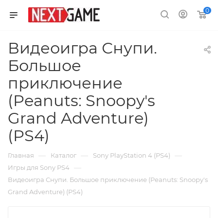
0
Видеоигра Снупи.
Большое
приключение
(Peanuts: Snoopy's
Grand Adventure)
(PS4)
—
—
—
Главная
Каталог
Sony PlayStation 4 (PS4)
—
Игры для Sony PS4
Видеоигра Снупи. Большое приключение (Peanuts: Snoopy's
Grand Adventure) (PS4)