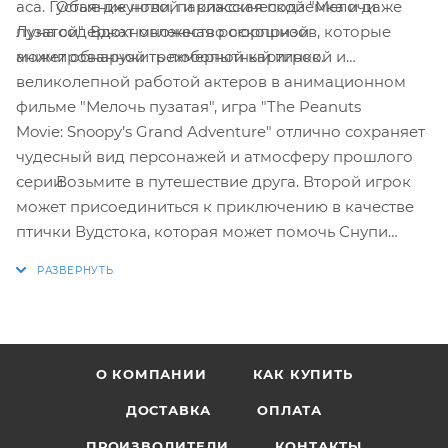
· Обаяние новой и классической "Мелочи
аса. Густые джунгли, парижская подземка и даже
пузатой". Вдохновленная роскошной
Луна содержат множество сюрпризов, которые
анимированной трехмерной картинкой и
может обнаружить любопытный игрок.
великолепной работой актеров в анимационном
фильме "Мелочь пузатая", игра "The Peanuts
Movie: Snoopy’s Grand Adventure" отлично сохраняет
чудесный вид персонажей и атмосферу прошлого
· Возьмите в путешествие друга. Второй игрок
серии.
может присоединиться к приключению в качестве
птички Вудстока, которая может помочь Снупи
преодолеть препятствия, найти новые пути
прохождения, обойти опасных существ и
обнаружить спрятанные предметы.
О КОМПАНИИ
КАК КУПИТЬ
ДОСТАВКА
ОПЛАТА
ПРОИЗВОДИТЕЛИ
КОНТАКТЫ