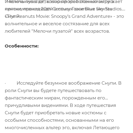
"Мелочь пузатая", который этой осенью выпускает
и компанию в детально проработанной игре в
кинокомпания 20th Century Fox и Blue Sky Studios.
прятки, проходящей в самых заветных мечтах
«The Peanuts Movie: Snoopy’s Grand Adventure» - это
Снупи.
волнительное и веселое состязание для всех
любителей "Мелочи пузатой" всех возрастов.
Особенности:
· Исследуйте безумное воображение Снупи. В
роли Снупи вы будете путешествовать по
фантастическим мирам, порожденным его
причудливыми видениями. В ходе путешествия
Снупи будет приобретать новые костюмы с
особыми способностями, основанными на его
многочисленных альтер эго, включая Летающего