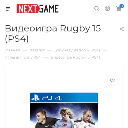
0
Видеоигра Rugby 15
(PS4)
—
—
—
Главная
Каталог
Sony PlayStation 4 (PS4)
—
Игры для Sony PS4
Видеоигра Rugby 15 (PS4)